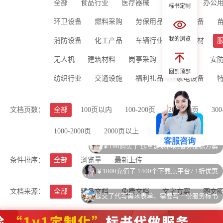
全部
食品行业
医疗器械
生活用品
办公
标书定制
环卫设备
燃料采购
劳保用品
冷暖设备
我的浏览
消防设备
化工产品
车辆行业
运动器材
￥39开通周卡会员 兑换了一篇付费文档
无人机
建筑材料
岗亭采购
供水设备
安
扫码添加客服
￥218购买了 学校物业项目服务投标方案
回到顶部
咨询热线：133 9089 0
纺织行业
交通设施
福利礼品
家电设备
￥145购买了 除四害投标方案
文档页数：
全部
100页以内
100-200页
200-300页
300
￥199开通了半年卡会员 兑换了一篇付费文档
1000-2000页
2000页以上
客服咨询
￥198购买了 违章建筑拆除服务投标方案
条件排序：
全部
浏览量
最新上传
￥1000充值了 1400个下载点平台7.1折优惠
文档来源：
全部
精品文档
免费文档
文字方案
图文
提交了代写需求表单，需要写一份服务标书
￥155购买了 标识标牌制作安装施工投标方案