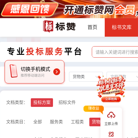
首页
标书文库
专业
投标服务
平台
切换手机模式
推荐移动端访问
投标方案
货物类
文档页数
所有文档：
标赞专业标师为您服务
工程标
服务标
擅长领域:
文档类型：
投标方案
招标文件
16852
2892
赚收益
已服务雇主
中标量
文档类目：
全部
服务类
工程类
货物类
立即上传