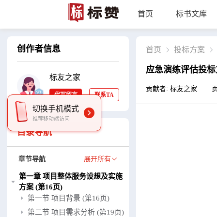
首页
标书文库
创作者信息
首页
投标方案
应急演练评估投标
标友之家
贡献者:
标友之家
代写留言
联系TA
切换手机模式
推荐移动端访问
目录导航
章节导航
展开所有
第一章 项目整体服务设想及实施
方案 (第16页)
第一节 项目背景 (第16页)
第二节 项目需求分析 (第19页)